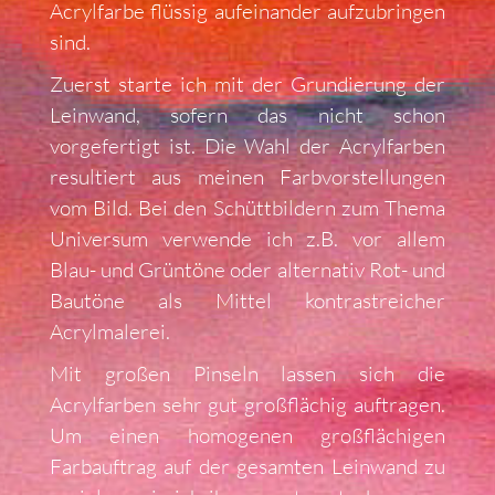
Acrylfarbe flüssig aufeinander aufzubringen
sind.
Zuerst starte ich mit der Grundierung der
Leinwand, sofern das nicht schon
vorgefertigt ist. Die Wahl der Acrylfarben
resultiert aus meinen Farbvorstellungen
vom Bild. Bei den Schüttbildern zum Thema
Universum verwende ich z.B. vor allem
Blau- und Grüntöne oder alternativ Rot- und
Bautöne als Mittel kontrastreicher
Acrylmalerei.
Mit großen Pinseln lassen sich die
Acrylfarben sehr gut großflächig auftragen.
Um einen homogenen großflächigen
Farbauftrag auf der gesamten Leinwand zu