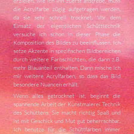
erzielen, wie ich ihn zuerst anstrebe, muss
die Acrylfarbe zügig aufgetragen werden,
da sie sehr schnell trocknet. Vor dem
Einsatz der eigentlichen Schütttechnik
versuche ich schon in dieser Phase die
Komposition des Bildes zu beeinflussen. Ich
setze Akzente in spezifischen Bildbereichen
durch weitere Farbschichten, die dann z.B.
mehr Blauanteil enthalten. Dann mische ich
mir weitere Acrylfarben, so dass das Bild
besondere Nuancen erhält.
Wenn alles getrocknet ist, beginnt die
spannende Arbeit der Kunstmalerei Technik
des Schüttens. Sie macht richtig Spaß und
ist mit Geschick und Mut gut beherrschbar.
Ich benutze für die Schüttfarben immer