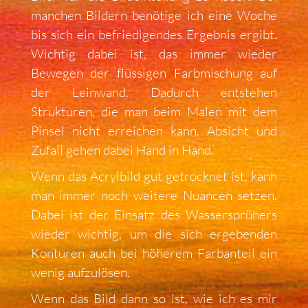
manchen Bildern benötige ich eine Woche
bis sich ein befriedigendes Ergebnis ergibt.
Wichtig dabei ist, das immer wieder
Bewegen der flüssigen Farbmischung auf
der Leinwand. Dadurch entstehen
Strukturen, die man beim Malen mit dem
Pinsel nicht erreichen kann. Absicht und
Zufall gehen dabei Hand in Hand.
Wenn das Acrylbild gut getrocknet ist, kann
man immer noch weitere Nuancen setzen.
Dabei ist der Einsatz des Wassersprühers
wieder wichtig, um die sich ergebenden
Konturen auch bei höherem Farbanteil ein
wenig aufzulösen.
Wenn das Bild dann so ist, wie ich es mir