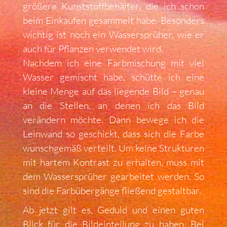
größere Kunststoffbehälter, die ich schon
beim Einkaufen gesammelt habe. Besonders
wichtig ist noch ein Wassersprüher, wie er
auch für Pflanzen verwendet wird.
Nachdem ich eine Farbmischung mit viel
Wasser gemischt habe, schütte ich eine
kleine Menge auf das liegende Bild – genau
an die Stellen, an denen ich das Bild
verändern möchte. Dann bewege ich die
Leinwand so geschickt, dass sich die Farbe
wunschgemäß verteilt. Um keine Strukturen
mit hartem Kontrast zu erhalten, muss mit
dem Wassersprüher gearbeitet werden. So
sind die Farbübergänge fließend gestaltbar.
Ab jetzt gilt es, Geduld und einen guten
Blick für die Bildeinteilung zu haben. Bei